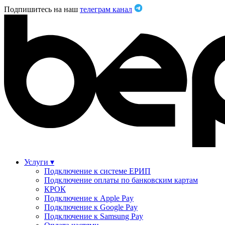
Подпишитесь на наш
телеграм канал
Услуги
▾
Подключение к системе ЕРИП
Основная
Подключение оплаты по банковским картам
навигация
КРОК
Подключение к Apple Pay
Подключение к Google Pay
Подключение к Samsung Pay