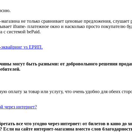
магазина не только сравнивает ценовые предложения, слушает р
ывает iframe- платежное окно и насколько просто покупателю буд
 с системой bePaid.
т-эквайринг vs ЕРИП.
ины могут быть разными: от добровольного решения продавц
ебителей.
ю оплату за товар или услугу, что очень удобно для обеих сторо
ой через интернет?
тать все что угодно через интернет: от билетов в кино до хо
? Если на сайте интернет-магазина вместо слов благодарнос