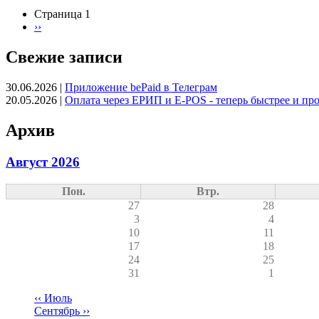
Страница 1
Следующая
››
Нумерация
страница
страниц
Свежие записи
30.06.2026
|
Приложение bePaid в Телеграм
20.05.2026
|
Оплата через ЕРИП и E-POS - теперь быстрее и пр
Архив
Август 2026
Пон.
Втр.
27
28
3
4
10
11
17
18
24
25
31
1
‹‹
Июль
Сентябрь
››
Нумерация