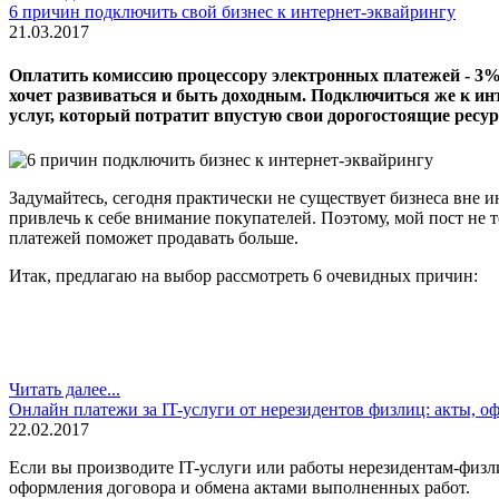
6 причин подключить свой бизнес к интернет-эквайрингу
21.03.2017
Оплатить комиссию процессору электронных платежей - 3% 
хочет развиваться и быть доходным. Подключиться же к ин
услуг, который потратит впустую свои дорогостоящие ресурс
Задумайтесь, сегодня практически не существует бизнеса вне и
привлечь к себе внимание покупателей. Поэтому, мой пост не 
платежей поможет продавать больше.
Итак, предлагаю на выбор рассмотреть 6 очевидных причин:
Читать далее...
Онлайн платежи за IT-услуги от нерезидентов физлиц: акты, оф
22.02.2017
Если вы производите IT-услуги или работы нерезидентам-физли
оформления договора и обмена актами выполненных работ.