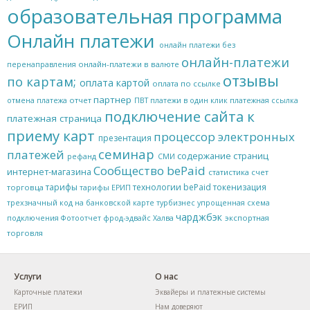
образовательная программа
Онлайн платежи
онлайн платежи без
онлайн-платежи
онлайн-платежи в валюте
перенаправления
отзывы
по картам;
оплата картой
оплата по ссылке
партнер
отчет
отмена платежа
ПВТ
платежи в один клик
платежная ссылка
подключение сайта к
платежная страница
приему карт
процессор электронных
презентация
семинар
платежей
содержание страниц
рефанд
СМИ
Сообщество bePaid
интернет-магазина
статистика
счет
тарифы
технологии bePaid
токенизация
торговца
тарифы ЕРИП
трехзначный код на банковской карте
турбизнес
упрощенная схема
чарджбэк
экспортная
подключения
Фотоотчет
фрод-эдвайс
Халва
торговля
Услуги
О нас
Карточные платежи
Эквайеры и платежные системы
ЕРИП
Нам доверяют