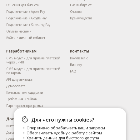
Решения для бизнеса
Нас выбирают
Подключение к Apple Pay
Отзывы
Подключение к Google Pay
Преимущества
Подключение к Samsung Pay
Оплата частями
Войти в личный кабинет
Разработчикам
Контакты
CMS модули для приема платежей
Покупателю
через ЕРИП
Бизнесу
CMS модули для приема платежей
FAQ
по картам
API документация
Демо-оплата
Контакты техподдержки
Требования к сайтам
Партнерская программа
Документы
Для чего нужны cookies?
Инструкция для пользователей
Оперативно обрабатывать ваши запросы
Договоры
Обеспечивать удобную работу с сайтом
Хранить данные для быстрого доступа
Политика приватности