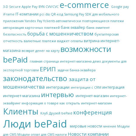
e-commerce
Apple Pay
3-D Secure
BYN
CVV/CVC
Google pay
IT-компании
QR-код
iFrame
pci dss
Samsung Pay
SDK для мобильного
приложения
Yandex Pay
Yclients
автоматически повторяющиеся платежи
банк-эквайер
банк-эмитент
авторизация карточных платежей
борьба с мошенничеством
бухгалтерская
безопасность
витрина интернет-
отчетность
валютные платежи
виджет оплаты
возможности
магазина
возврат денег на карту
bePaid
главная страница интернет-магазина
демо
документы для
ЕРИП
экспортной торговли
задачи банка-эквайера
законодательство
защита от
мошенничества
интеграции
интеграция
интеграции с CRM
интервью
интернет-магазина
интернет-магазин
интернет-
эквайринг
как открыть интернет-магазин
информация о товаре
Клиенты
конференция
Клуб Друзей bePaid
Люди bePaid
мировые новости
мнение
Модули
Новости компании
для CMS
Модули оплат для CMS
налоги