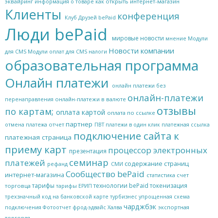
эквайринг
как открыть интернет-магазин
информация о товаре
Клиенты
конференция
Клуб Друзей bePaid
Люди bePaid
мировые новости
мнение
Модули
Новости компании
для CMS
Модули оплат для CMS
налоги
образовательная программа
Онлайн платежи
онлайн платежи без
онлайн-платежи
онлайн-платежи в валюте
перенаправления
отзывы
по картам;
оплата картой
оплата по ссылке
партнер
отчет
отмена платежа
ПВТ
платежи в один клик
платежная ссылка
подключение сайта к
платежная страница
приему карт
процессор электронных
презентация
семинар
платежей
содержание страниц
рефанд
СМИ
Сообщество bePaid
интернет-магазина
статистика
счет
тарифы
технологии bePaid
токенизация
торговца
тарифы ЕРИП
трехзначный код на банковской карте
турбизнес
упрощенная схема
чарджбэк
экспортная
подключения
Фотоотчет
фрод-эдвайс
Халва
торговля