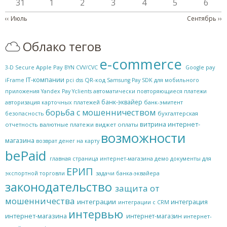
31
1
2
3
4
5
6
Нумерация страниц
‹‹
Июль
Сентябрь
››
Облако тегов
e-commerce
Apple Pay
3-D Secure
BYN
CVV/CVC
Google pay
IT-компании
QR-код
iFrame
pci dss
Samsung Pay
SDK для мобильного
приложения
Yandex Pay
Yclients
автоматически повторяющиеся платежи
банк-эквайер
банк-эмитент
авторизация карточных платежей
борьба с мошенничеством
бухгалтерская
безопасность
витрина интернет-
отчетность
валютные платежи
виджет оплаты
возможности
магазина
возврат денег на карту
bePaid
главная страница интернет-магазина
демо
документы для
ЕРИП
экспортной торговли
задачи банка-эквайера
законодательство
защита от
мошенничества
интеграции
интеграция
интеграции с CRM
интервью
интернет-магазина
интернет-магазин
интернет-