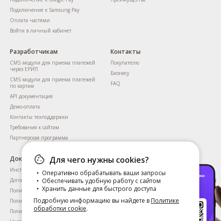
Подключение к Samsung Pay
Оплата частями
Войти в личный кабинет
Разработчикам
Контакты
CMS модули для приема платежей
Покупателю
через ЕРИП
Бизнесу
CMS модули для приема платежей
FAQ
по картам
API документация
Демо-оплата
Контакты техподдержки
Требования к сайтам
Партнерская программа
Документы
Для чего нужны cookies?
Инструкция для пользователей
Оперативно обрабатывать ваши запросы
Договоры
Обеспечивать удобную работу с сайтом
Хранить данные для быстрого доступа
Политика приватности
Подробную информацию вы найдете в
Политике
Политика обработки cookie
обработки cookie
.
Политика приватности сервиса KYC