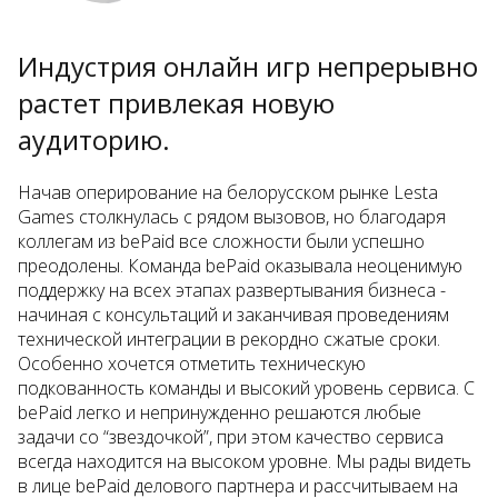
Индустрия онлайн игр непрерывно
Т
растет привлекая новую
б
аудиторию.
З
в
Начав оперирование на белорусском рынке Lesta
п
Games столкнулась с рядом вызовов, но благодаря
э
коллегам из bePaid все сложности были успешно
с
преодолены. Команда bePaid оказывала неоценимую
с
поддержку на всех этапах развертывания бизнеса -
р
начиная с консультаций и заканчивая проведениям
и
технической интеграции в рекордно сжатые сроки.
Особенно хочется отметить техническую
т
подкованность команды и высокий уровень сервиса. С
в
bePaid легко и непринужденно решаются любые
к
задачи со “звездочкой”, при этом качество сервиса
b
всегда находится на высоком уровне. Мы рады видеть
з
в лице bePaid делового партнера и рассчитываем на