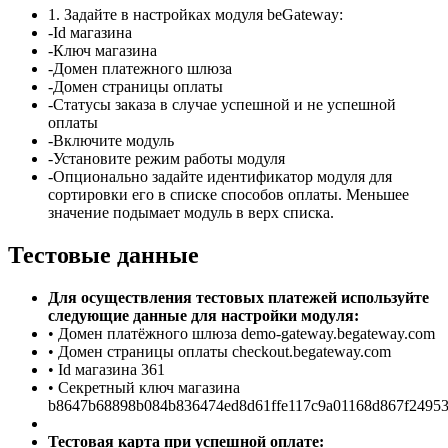
1.
Задайте в настройках модуля beGateway:
-Id магазина
-Ключ магазина
-Домен платежного шлюза
-Домен страницы оплаты
-Статусы заказа в случае успешной и не успешной
оплаты
-Включите модуль
-Установите режим работы модуля
-Опционально задайте идентификатор модуля для
сортировки его в списке способов оплаты. Меньшее
значение подымает модуль в верх списка.
Тестовые данные
Для осуществления тестовых платежей используйте
следующие данные для настройки модуля:
• Домен платёжного шлюза demo-gateway.begateway.com
• Домен страницы оплаты checkout.begateway.com
• Id магазина 361
• Секретный ключ магазина
b8647b68898b084b836474ed8d61ffe117c9a01168d867f2495
Тестовая карта при успешной оплате: