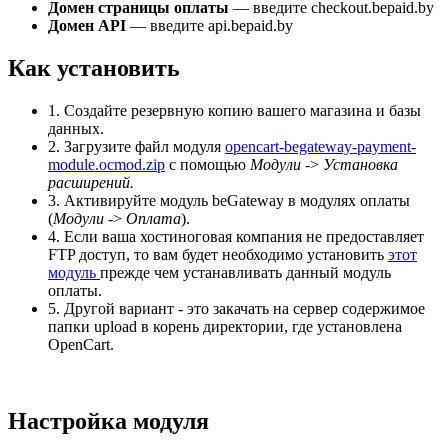
Домен страницы оплаты
— введите checkout.bepaid.by
Домен API
— введите api.bepaid.by
Как установить
1.
Создайте резервную копию вашего магазина и базы
данных.
2.
Загрузите файл модуля
opencart-begateway-payment-
module.ocmod.zip
с помощью
Модули
->
Установка
расширений.
3.
Активируйте модуль beGateway в модулях оплаты
(
Модули
->
Оплата
).
4.
Если ваша хостиноговая компания не предоставляет
FTP доступ, то вам будет необходимо установить
этот
модуль
прежде чем устанавливать данный модуль
оплаты.
5.
Другой вариант - это закачать на сервер содержимое
папки upload в корень директории, где установлена
OpenCart.
Настройка модуля