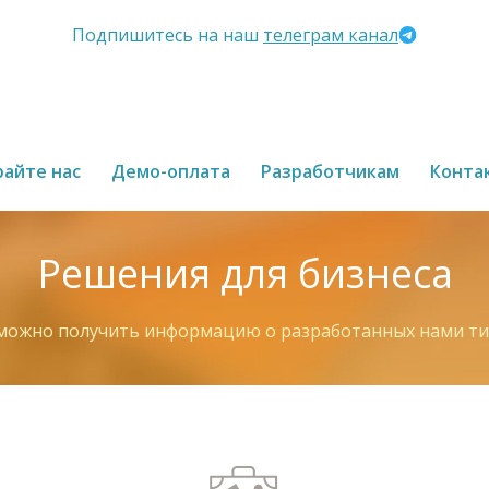
Подпишитесь на наш
телеграм канал
ция
айте нас
Демо-оплата
Разработчикам
Конта
Решения для бизнеса
 можно получить информацию о разработанных нами т