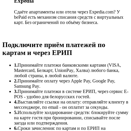
Expedia
Сдаёте апартаменты или отели через
Expedia.com
? У
bePaid есть механизм списания средств с виртуальных
карт. Без ограничений по объёму бизнеса.
Подключите приём платежей по
картам и через ЕРИП
1.
Принимайте платежи банковскими картами (VISA,
Mastercard, Белкарт,
UnionPay
,
Халва) любого банка,
любой страны, в любой валюте.
2.
Принимайте оплату через Apple Pay, Google Pay,
Samsung Pay
.
3.
Принимайте платежи в системе ЕРИП, через сервис
E
-
POS
-
удобно для белорусских гостей.
4.
Выставляйте ссылки на оплату: отправляйте клиенту в
мессенджере, по email - он оплатит за секунды.
5.
Используйте холдирование средств: блокируйте сумму
на карте гостя при бронировании, списывайте после
заезда или подтверждения.
6.
Сроки зачисления: по картам и по ЕРИП на