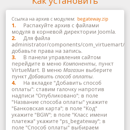
Как установить
Ссылка на архив с модулем:
begateway.zip
1.
Распакуйте архив с файлами
модуля в корневой директории Joomla.
2.
Для файла
administrator/components/com_virtuemart/cl
добавьте права на запись.
3.
В панели управления сайтом
перейдите в меню
Компоненты
, пункт
VirtueMart. В меню
Магазин
выберите
пункт
Добавить способ оплаты
.
4.
На вкладке "Добавить способ
оплаты": ставим галочку напротив
надписи "Опубликовано"; в поле
"Название способа оплаты" укажите
"Банковская карта"; в поле "Код"
укажите "BGW"; в поле "Класс имени
платежа" укажите "ps_begateway"; в
поле "Способ оплаты" выбираем