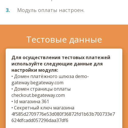
3.
Модуль оплаты настроен.
Тестовые данные
Для осуществления тестовых платежей
используйте следующие данные для
настройки модуля:
• Домен платёжного шлюза demo-
gateway.begateway.com
• Домен страницы оплаты
checkout.begateway.com
• Id магазина 361
• Секретный ключ магазина
4f585d2709776e53d080f36872fd1b63b700733e7
624dfcadd057296daa37df6