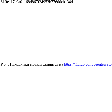
61ffe117c9a01168d867f24953b776ddcb134d
PHP 5+. Исходники модуля хранятся на
https://github.com/begateway