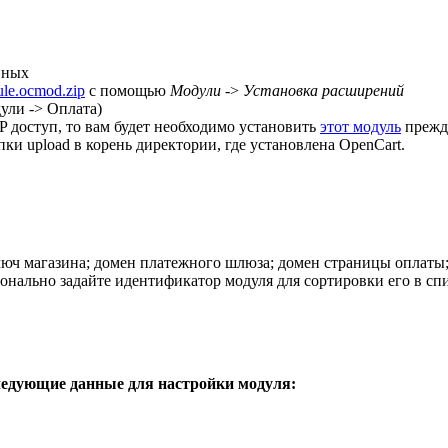
нных
le.ocmod.zip
с помощью
Модули
->
Установка расширений
ули -> Оплата)
 доступ, то вам будет необходимо установить
этот модуль
прежде
пки upload в корень директории, где установлена OpenCart.
люч магазина; домен платежного шлюза; домен страницы оплаты;
онально задайте идентификатор модуля для сортировки его в сп
ледующие данные для настройки модуля: