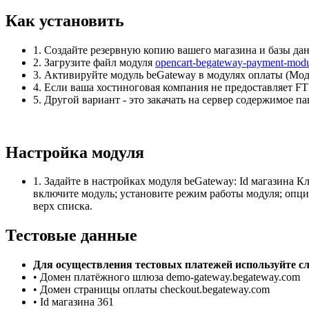
Как установить
1.
Создайте резервную копию вашего магазина и базы да
2.
Загрузите файл модуля
opencart-begateway-payment-modu
3.
Активируйте модуль beGateway в модулях оплаты (Мод
4.
Если ваша хостиноговая компания не предоставляет FTP
5.
Другой вариант - это закачать на сервер содержимое па
Настройка модуля
1.
Задайте в настройках модуля beGateway: Id магазина К
включите модуль; установите режим работы модуля; опци
верх списка.
Тестовые данные
Для осуществления тестовых платежей используйте с
• Домен платёжного шлюза demo-gateway.begateway.com
• Домен страницы оплаты checkout.begateway.com
• Id магазина 361