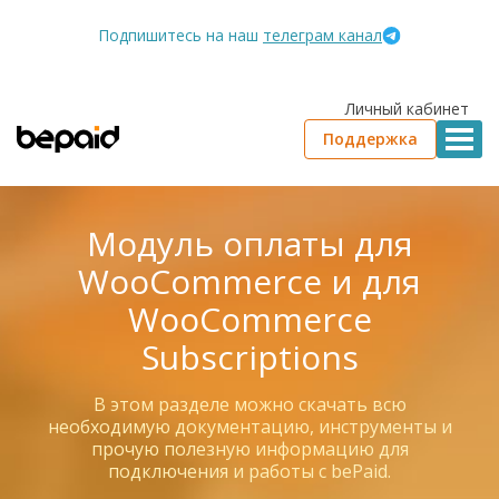
Подпишитесь на наш
телеграм канал
Личный кабинет
Поддержка
Модуль оплаты для
WooCommerce и для
WooCommerce
Subscriptions
В этом разделе можно скачать всю
необходимую документацию, инструменты и
прочую полезную информацию для
подключения и работы с bePaid.