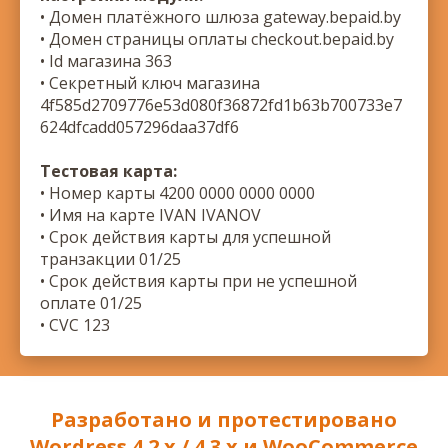
• Домен платёжного шлюза gateway.bepaid.by
• Домен страницы оплаты checkout.bepaid.by
• Id магазина 363
• Секретный ключ магазина
4f585d2709776e53d080f36872fd1b63b700733e7
624dfcadd057296daa37df6
Тестовая карта:
• Номер карты 4200 0000 0000 0000
• Имя на карте IVAN IVANOV
• Срок действия карты для успешной
транзакции 01/25
• Срок действия карты при не успешной
оплате 01/25
• CVC 123
Разработано и протестировано
Wordress 4.2.x / 4.3.x и WooCommerce