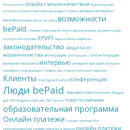
борьба с мошенничеством
бухгалтерская
безопасность
витрина интернет-
отчетность
валютные платежи
виджет оплаты
возможности
магазина
возврат денег на карту
bePaid
главная страница интернет-магазина
демо
документы для
ЕРИП
экспортной торговли
задачи банка-эквайера
законодательство
защита от
мошенничества
интеграции
интеграция
интеграции с CRM
интервью
интернет-магазина
интернет-магазин
интернет-
эквайринг
как открыть интернет-магазин
информация о товаре
Клиенты
конференция
Клуб Друзей bePaid
Люди bePaid
мировые новости
мнение
Модули
Новости компании
для CMS
Модули оплат для CMS
налоги
образовательная программа
Онлайн платежи
онлайн платежи без
онлайн-платежи
онлайн-платежи в валюте
перенаправления