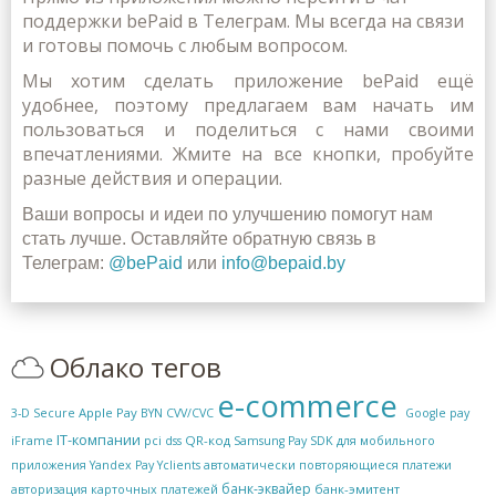
поддержки bePaid в Телеграм. Мы всегда на связи
и готовы помочь с любым вопросом.
Мы хотим сделать приложение bePaid ещё
удобнее,
поэтому предлагаем вам начать им
пользоваться и
поделиться с нами своими
впечатлениями. Жмите на все кнопки, пробуйте
разные действия и операции.
Ваши вопросы и идеи по улучшению помогут нам
стать лучше. Оставляйте обратную связь в
Телеграм:
@bePaid
или
info@bepaid.by
Облако тегов
e-commerce
Apple Pay
3-D Secure
BYN
CVV/CVC
Google pay
IT-компании
QR-код
iFrame
pci dss
Samsung Pay
SDK для мобильного
приложения
Yandex Pay
Yclients
автоматически повторяющиеся платежи
банк-эквайер
банк-эмитент
авторизация карточных платежей