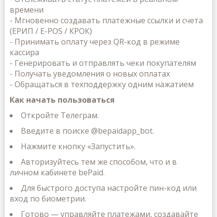
времени
- Мгновенно
создавать
платежные
ссылки
и
счета
(
ЕРИП
/ E-POS / КРОК)
- Принимать
оплату
через
QR-
код
в
режиме
кассира
- Генерировать
и
отправлять
чеки
покупателям
- Получать
уведомления
о
новых
оплатах
- Обращаться
в
техподдержку
одним
нажатием
Как начать пользоваться
Откройте Телеграм.
Введите в поиске @bepaidapp_bot.
Нажмите кнопку
«Запустить»
.
Авторизуйтесь тем же способом, что и в
личном кабинете bePaid.
Для быстрого доступа настройте пин-код или
вход по биометрии.
Готово — управляйте платежами, создавайте