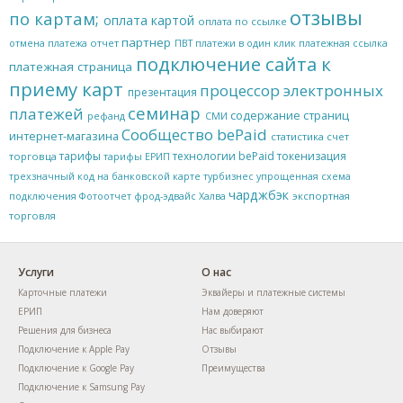
отзывы
по картам;
оплата картой
оплата по ссылке
партнер
отчет
отмена платежа
ПВТ
платежи в один клик
платежная ссылка
подключение сайта к
платежная страница
приему карт
процессор электронных
презентация
семинар
платежей
содержание страниц
рефанд
СМИ
Сообщество bePaid
интернет-магазина
статистика
счет
тарифы
технологии bePaid
токенизация
торговца
тарифы ЕРИП
трехзначный код на банковской карте
турбизнес
упрощенная схема
чарджбэк
экспортная
подключения
Фотоотчет
фрод-эдвайс
Халва
торговля
Услуги
О нас
Карточные платежи
Эквайеры и платежные системы
ЕРИП
Нам доверяют
Решения для бизнеса
Нас выбирают
Подключение к Apple Pay
Отзывы
Подключение к Google Pay
Преимущества
Подключение к Samsung Pay