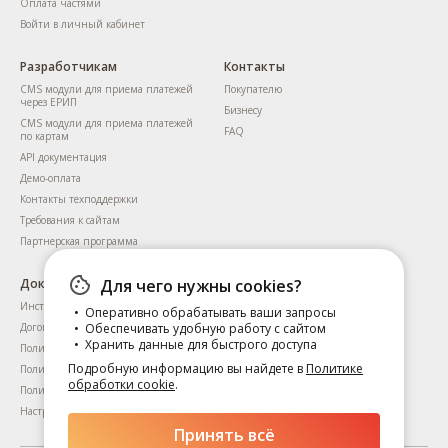
Оплата частями
Войти в личный кабинет
Разработчикам
Контакты
CMS модули для приема платежей
Покупателю
через ЕРИП
Бизнесу
CMS модули для приема платежей
FAQ
по картам
API документация
Демо-оплата
Контакты техподдержки
Требования к сайтам
Партнерская программа
Документы
Для чего нужны cookies?
Инструкция для пользователей
Оперативно обрабатывать ваши запросы
Договоры
Обеспечивать удобную работу с сайтом
Хранить данные для быстрого доступа
Политика приватности
Подробную информацию вы найдете в
Политике
Политика обработки cookie
обработки cookie
.
Политика приватности сервиса KYC
Настройка файлов cookie
Принять всё