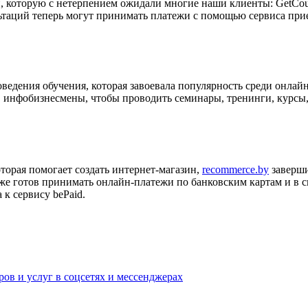
, которую с нетерпением ожидали многие наши клиенты: GetCours
ьтаций теперь могут принимать платежи с помощью сервиса прие
оведения обучения, которая завоевала популярность среди онлай
, инфобизнесмены, чтобы проводить семинары, тренинги, курсы,
оторая помогает создать интернет-магазин,
recommerce.by
заверши
уже готов принимать онлайн-платежи по банковским картам и в с
к сервису bePaid.
ров и услуг в соцсетях и мессенджерах