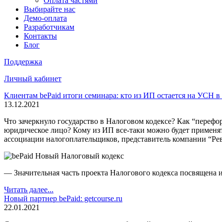
Оплата частями
Выбирайте нас
Демо-оплата
Разработчикам
Контакты
Блог
Поддержка
Личный кабинет
Клиентам bePaid итоги семинара: кто из ИП остается на УСН в
13.12.2021
Что зачеркнуло государство в Налоговом кодексе? Как “перефо
юридическое лицо? Кому из ИП все-таки можно будет применят
ассоциации налогоплательщиков, представитель компании “Рев
— Значительная часть проекта Налогового кодекса посвящена
Читать далее...
Новый партнер bePaid: getcourse.ru
22.01.2021