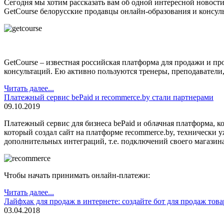
Сегодня мы хотим рассказать вам об одной интересной новости
GetCourse белорусские продавцы онлайн-образования и консул
GetCourse – известная российская платформа для продажи и пр
консультаций. Ею активно пользуются тренеры, преподаватели
Читать далее...
Платежный сервис bePaid и recommerce.by стали партнерами
09.10.2019
Платежный сервис для бизнеса bePaid и облачная платформа, к
который создал сайт на платформе recommerce.by, технически 
дополнительных интеграций, т.е. подключений своего магазина 
Чтобы начать принимать онлайн-платежи:
Читать далее...
Лайфхак для продаж в интернете: создайте бот для продаж това
03.04.2018