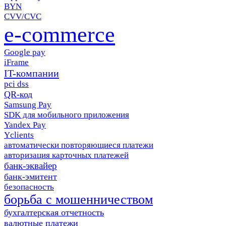
BYN
CVV/CVC
e-commerce
Google pay
iFrame
IT-компании
pci dss
QR-код
Samsung Pay
SDK для мобильного приложения
Yandex Pay
Yclients
автоматически повторяющиеся платежи
авторизация карточных платежей
банк-эквайер
банк-эмитент
безопасность
борьба с мошенничеством
бухгалтерская отчетность
валютные платежи