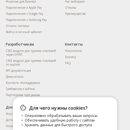
Решения для бизнеса
Нас выбирают
Подключение к Apple Pay
Отзывы
Подключение к Google Pay
Преимущества
Подключение к Samsung Pay
Оплата частями
Войти в личный кабинет
Разработчикам
Контакты
CMS модули для приема платежей
Покупателю
через ЕРИП
Бизнесу
CMS модули для приема платежей
FAQ
по картам
API документация
Демо-оплата
Контакты техподдержки
Требования к сайтам
Партнерская программа
Для чего нужны cookies?
Документы
Инструкция для пользователей
Оперативно обрабатывать ваши запросы
Обеспечивать удобную работу с сайтом
Договоры
Хранить данные для быстрого доступа
Политика приватности