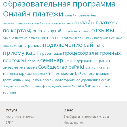
образовательная программа
Онлайн платежи
онлайн платежи без
онлайн-платежи
онлайн-платежи в валюте
перенаправления
отзывы
по картам;
оплата картой
оплата по ссылке
партнер
отчет
отмена платежа
ПВТ
платежи в один клик
платежная ссылка
подключение сайта к
платежная страница
приему карт
процессор электронных
презентация
семинар
платежей
содержание страниц
рефанд
СМИ
Сообщество bePaid
интернет-магазина
статистика
счет
тарифы
технологии bePaid
токенизация
торговца
тарифы ЕРИП
трехзначный код на банковской карте
турбизнес
упрощенная схема
чарджбэк
экспортная
подключения
Фотоотчет
фрод-эдвайс
Халва
торговля
Услуги
О нас
Карточные платежи
Эквайеры и платежные системы
ЕРИП
Нам доверяют