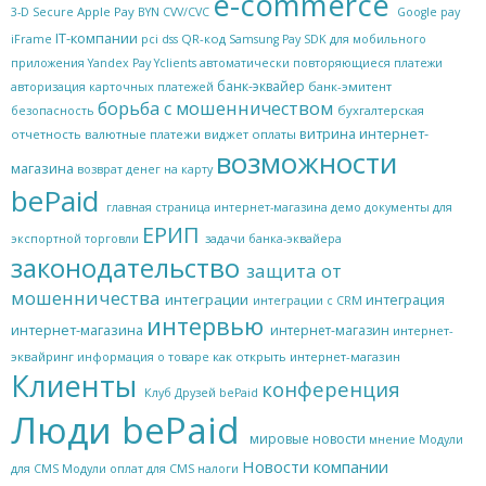
e-commerce
Apple Pay
3-D Secure
BYN
CVV/CVC
Google pay
IT-компании
QR-код
iFrame
pci dss
Samsung Pay
SDK для мобильного
приложения
Yandex Pay
Yclients
автоматически повторяющиеся платежи
банк-эквайер
банк-эмитент
авторизация карточных платежей
борьба с мошенничеством
бухгалтерская
безопасность
витрина интернет-
отчетность
валютные платежи
виджет оплаты
возможности
магазина
возврат денег на карту
bePaid
главная страница интернет-магазина
демо
документы для
ЕРИП
экспортной торговли
задачи банка-эквайера
законодательство
защита от
мошенничества
интеграции
интеграция
интеграции с CRM
интервью
интернет-магазина
интернет-магазин
интернет-
эквайринг
как открыть интернет-магазин
информация о товаре
Клиенты
конференция
Клуб Друзей bePaid
Люди bePaid
мировые новости
мнение
Модули
Новости компании
для CMS
Модули оплат для CMS
налоги