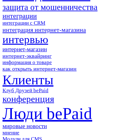
защита от мошенничества
интеграции
интеграции с CRM
интеграция интернет-магазина
интервью
интернет-магазин
интернет-эквайринг
информация о товаре
как открыть интернет-магазин
Клиенты
Клуб Друзей bePaid
конференция
Люди bePaid
мировые новости
мнение
Модули для CMS