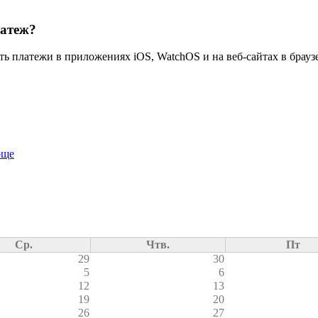
латеж?
ь платежи в приложениях iOS, WatchOS и на веб-сайтах в браузер
още
Ср.
Чтв.
Пт
29
30
5
6
12
13
19
20
26
27