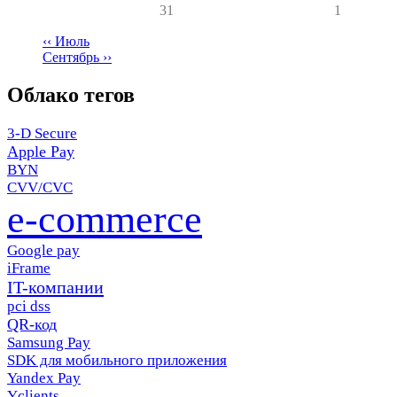
31
1
‹‹
Июль
Сентябрь
››
Нумерация
страниц
Облако тегов
3-D Secure
Apple Pay
BYN
CVV/CVC
e-commerce
Google pay
iFrame
IT-компании
pci dss
QR-код
Samsung Pay
SDK для мобильного приложения
Yandex Pay
Yclients