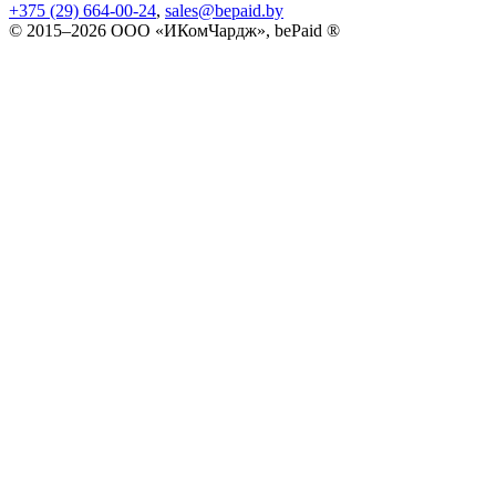
+375 (29) 664-00-24
,
sales@bepaid.by
© 2015–2026 ООО «ИКомЧардж», bePaid ®