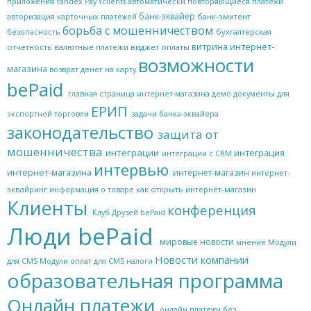
приложения
Yandex Pay
Yclients
автоматически повторяющиеся платежи
банк-эквайер
банк-эмитент
авторизация карточных платежей
борьба с мошенничеством
бухгалтерская
безопасность
витрина интернет-
отчетность
валютные платежи
виджет оплаты
возможности
магазина
возврат денег на карту
bePaid
главная страница интернет-магазина
демо
документы для
ЕРИП
экспортной торговли
задачи банка-эквайера
законодательство
защита от
мошенничества
интеграции
интеграция
интеграции с CRM
интервью
интернет-магазина
интернет-магазин
интернет-
эквайринг
как открыть интернет-магазин
информация о товаре
Клиенты
конференция
Клуб Друзей bePaid
Люди bePaid
мировые новости
мнение
Модули
Новости компании
для CMS
Модули оплат для CMS
налоги
образовательная программа
Онлайн платежи
онлайн платежи без