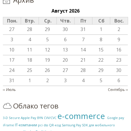
Август 2026
Пон.
Втр.
Ср.
Чтв.
Пт
Сб
Вос.
27
28
29
30
31
1
2
3
4
5
6
7
8
9
10
11
12
13
14
15
16
17
18
19
20
21
22
23
24
25
26
27
28
29
30
31
1
2
3
4
5
6
Нумерация страниц
‹‹
Июль
Сентябрь
››
Облако тегов
e-commerce
Apple Pay
3-D Secure
BYN
CVV/CVC
Google pay
IT-компании
QR-код
iFrame
pci dss
Samsung Pay
SDK для мобильного