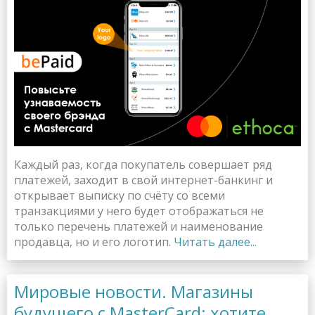
Каждый раз, когда покупатель совершает ряд
платежей, заходит в свой интернет-банкинг и
открывает выписку по счёту со всеми
транзакциями у него будет отображаться не
только перечень платежей и наименование
продавца, но и его логотип.
Читать далее...
Мировые новости. Магазины
будущего с MasterCard: хотите