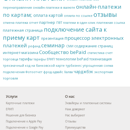
онлайн-платежи
онлайн-платежи в валюте
перенаправления
отзывы
по картам;
оплата картой
оплата по ссылке
партнер
отчет
отмена платежа
ПВТ
платежи в один клик
платежная ссылка
подключение сайта к
платежная страница
приему карт
процессор электронных
презентация
семинар
платежей
содержание страниц
рефанд
СМИ
Сообщество bePaid
интернет-магазина
статистика
счет
тарифы
технологии bePaid
токенизация
торговца
тарифы ЕРИП
трехзначный код на банковской карте
турбизнес
упрощенная схема
чарджбэк
экспортная
подключения
Фотоотчет
фрод-эдвайс
Халва
торговля
Услуги
О нас
Карточные платежи
Эквайеры и платежные системы
ЕРИП
Нам доверяют
Решения для бизнеса
Нас выбирают
Подключение к Apple Pay
Отзывы
Подключение к Google Pay
Преимущества