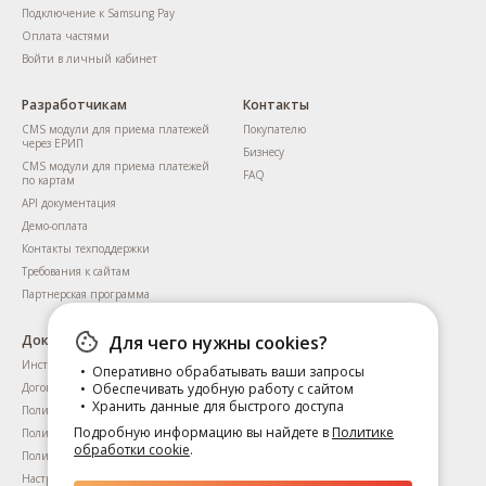
Подключение к Samsung Pay
Оплата частями
Войти в личный кабинет
Разработчикам
Контакты
CMS модули для приема платежей
Покупателю
через ЕРИП
Бизнесу
CMS модули для приема платежей
FAQ
по картам
API документация
Демо-оплата
Контакты техподдержки
Требования к сайтам
Партнерская программа
Документы
Для чего нужны cookies?
Инструкция для пользователей
Оперативно обрабатывать ваши запросы
Договоры
Обеспечивать удобную работу с сайтом
Хранить данные для быстрого доступа
Политика приватности
Подробную информацию вы найдете в
Политике
Политика обработки cookie
обработки cookie
.
Политика приватности сервиса KYC
Настройка файлов cookie