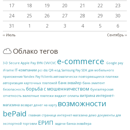
17
18
19
20
21
22
23
24
25
26
27
28
29
30
31
1
2
3
4
5
6
Нумерация страниц
‹‹
Июль
Сентябрь
››
Облако тегов
e-commerce
Apple Pay
3-D Secure
BYN
CVV/CVC
Google pay
IT-компании
QR-код
iFrame
pci dss
Samsung Pay
SDK для мобильного
приложения
Yandex Pay
Yclients
автоматически повторяющиеся платежи
банк-эквайер
банк-эмитент
авторизация карточных платежей
борьба с мошенничеством
бухгалтерская
безопасность
витрина интернет-
отчетность
валютные платежи
виджет оплаты
возможности
магазина
возврат денег на карту
bePaid
главная страница интернет-магазина
демо
документы для
ЕРИП
экспортной торговли
задачи банка-эквайера