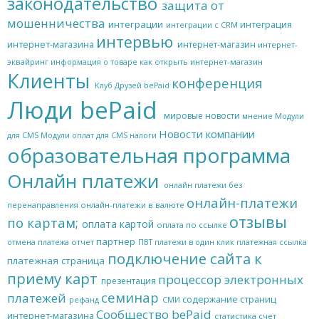
законодательство
защита от
мошенничества
интеграции
интеграция
интеграции с CRM
интервью
интернет-магазина
интернет-магазин
интернет-
эквайринг
как открыть интернет-магазин
информация о товаре
Клиенты
конференция
Клуб Друзей bePaid
Люди bePaid
мировые новости
мнение
Модули
Новости компании
для CMS
Модули оплат для CMS
налоги
образовательная программа
Онлайн платежи
онлайн платежи без
онлайн-платежи
онлайн-платежи в валюте
перенаправления
отзывы
по картам;
оплата картой
оплата по ссылке
партнер
отчет
отмена платежа
ПВТ
платежи в один клик
платежная ссылка
подключение сайта к
платежная страница
приему карт
процессор электронных
презентация
семинар
платежей
содержание страниц
рефанд
СМИ
Сообщество bePaid
интернет-магазина
статистика
счет