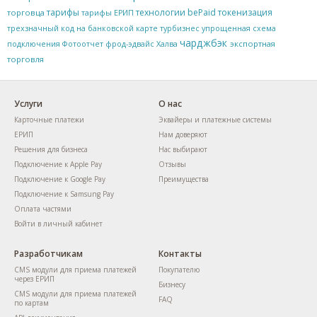
тарифы
технологии bePaid
токенизация
торговца
тарифы ЕРИП
трехзначный код на банковской карте
турбизнес
упрощенная схема
чарджбэк
экспортная
подключения
Фотоотчет
фрод-эдвайс
Халва
торговля
Услуги
О нас
Карточные платежи
Эквайеры и платежные системы
ЕРИП
Нам доверяют
Решения для бизнеса
Нас выбирают
Подключение к Apple Pay
Отзывы
Подключение к Google Pay
Преимущества
Подключение к Samsung Pay
Оплата частями
Войти в личный кабинет
Разработчикам
Контакты
CMS модули для приема платежей
Покупателю
через ЕРИП
Бизнесу
CMS модули для приема платежей
FAQ
по картам