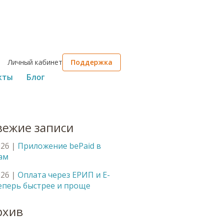
Личный кабинет
Поддержка
кты
Блог
вежие записи
026
|
Приложение bePaid в
ам
026
|
Оплата через ЕРИП и E-
теперь быстрее и проще
рхив