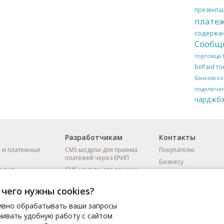
презента
плате
содержан
Сообще
торговца
bePaid
то
банковско
подключе
чарджбэ
Разработчикам
Контакты
 и платежные
CMS модули для приема
Покупателю
платежей через ЕРИП
Бизнесу
ряют
CMS модули для приема
FAQ
платежей по картам
рают
чего нужны cookies?
API документация
Демо-оплата
ивно обрабатывать ваши запросы
ества
Контакты техподдержки
ивать удобную работу с сайтом