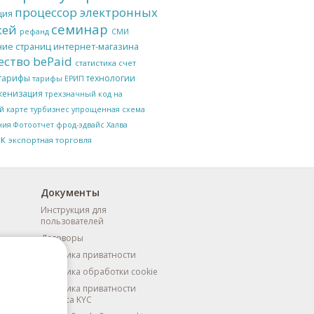
процессор электронных
ция
семинар
жей
рефанд
СМИ
ие страниц интернет-магазина
ство bePaid
статистика
счет
тарифы
технологии
тарифы ЕРИП
кенизация
трехзначный код на
й карте
турбизнес
упрощенная схема
ния
Фотоотчет
фрод-эдвайс
Халва
к
экспортная торговля
Документы
Инструкция для
пользователей
Договоры
Политика приватности
Политика обработки cookie
Политика приватности
сервиса KYC