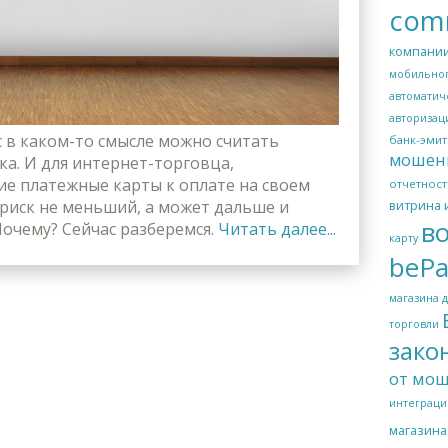
com
компани
мобильно
автоматич
авторизац
с в каком-то смысле можно считать
банк-эмит
мошен
а. И для интернет-торговца,
е платежные карты к оплате на своем
отчетност
 риск не меньший, а может дальше и
витрина 
в
очему? Сейчас разберемся.
Читать далее...
карту
bePa
магазина
торговли
зако
от мо
интеграци
магазина