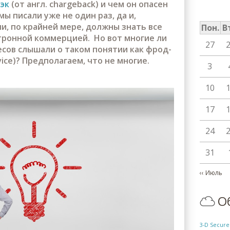
бэк
(от англ. chargeback) и чем он опасен
ы писали уже не один раз, да и,
ли, по крайней мере, должны знать все
Пон.
В
ктронной коммерцией. Но вот многие ли
27
сов слышали о таком понятии как фрод-
dvice)? Предполагаем, что не многие.
3
10
17
24
31
Нумераци
‹‹
Июль
О
3-D Secure