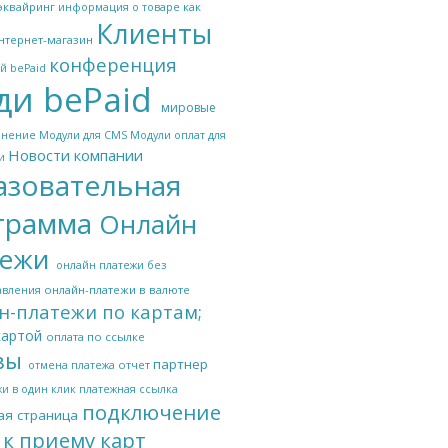
эквайринг
как
информация о товаре
Клиенты
нтернет-магазин
конференция
й bePaid
и bePaid
мировые
мнение
Модули для CMS
Модули оплат для
Новости компании
и
азовательная
грамма
Онлайн
тежи
онлайн платежи без
онлайн-платежи в валюте
авления
н-платежи по картам;
картой
оплата по ссылке
вы
партнер
отчет
отмена платежа
и в один клик
платежная ссылка
подключение
ая страница
 к приему карт