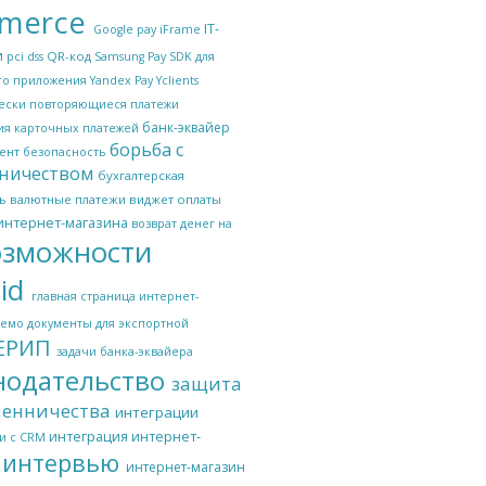
merce
IT-
Google pay
iFrame
и
QR-код
pci dss
Samsung Pay
SDK для
го приложения
Yandex Pay
Yclients
ески повторяющиеся платежи
банк-эквайер
ия карточных платежей
борьба с
ент
безопасность
ничеством
бухгалтерская
ь
валютные платежи
виджет оплаты
интернет-магазина
возврат денег на
озможности
id
главная страница интернет-
демо
документы для экспортной
ЕРИП
задачи банка-эквайера
нодательство
защита
шенничества
интеграции
интеграция интернет-
и с CRM
интервью
интернет-магазин