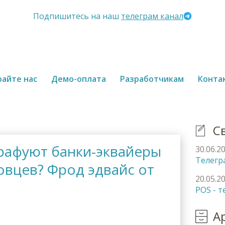
Подпишитесь на наш
телеграм канал
ция
айте нас
Демо-оплата
Разработчикам
Конта
С
рафуют банки-эквайеры
30.06.2
Телегр
овцев? Фрод эдвайс от
20.05.2
POS - 
А