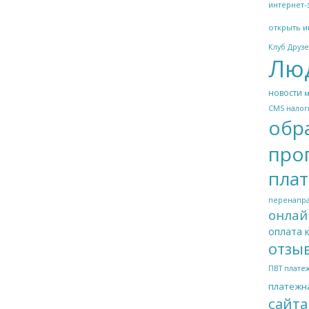
интернет-
открыть и
Клуб Друзе
Люд
новости
CMS
налог
обр
про
пла
перенапр
онлай
оплата 
отзы
ПВТ
платеж
платежн
сайта