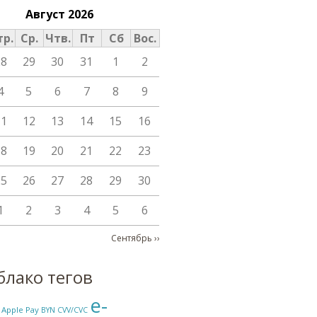
Август 2026
тр.
Ср.
Чтв.
Пт
Сб
Вос.
28
29
30
31
1
2
4
5
6
7
8
9
11
12
13
14
15
16
18
19
20
21
22
23
25
26
27
28
29
30
1
2
3
4
5
6
я страниц
Сентябрь
››
блако тегов
e-
Apple Pay
BYN
CVV/CVC