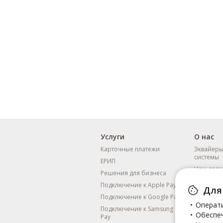
Услуги
О нас
Карточные платежи
Эквайеры
системы
ЕРИП
Нам дове
Решения для бизнеса
Нас выби
Подключение к Apple Pay
Для 
Отзывы
Подключение к Google Pay
Операт
Преимущ
Подключение к Samsung
Обеспеч
Pay