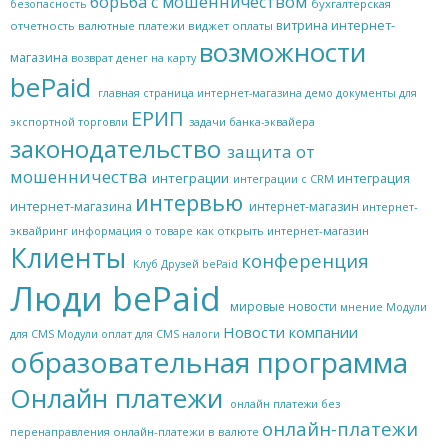
борьба с мошенничеством
бухгалтерская
безопасность
витрина интернет-
отчетность
валютные платежи
виджет оплаты
возможности
магазина
возврат денег на карту
bePaid
главная страница интернет-магазина
демо
документы для
ЕРИП
экспортной торговли
задачи банка-эквайера
законодательство
защита от
мошенничества
интеграции
интеграция
интеграции с CRM
интервью
интернет-магазина
интернет-магазин
интернет-
эквайринг
как открыть интернет-магазин
информация о товаре
Клиенты
конференция
Клуб Друзей bePaid
Люди bePaid
мировые новости
мнение
Модули
Новости компании
для CMS
Модули оплат для CMS
налоги
образовательная программа
Онлайн платежи
онлайн платежи без
онлайн-платежи
онлайн-платежи в валюте
перенаправления