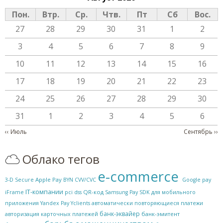
Пон.
Втр.
Ср.
Чтв.
Пт
Сб
Вос.
27
28
29
30
31
1
2
3
4
5
6
7
8
9
10
11
12
13
14
15
16
17
18
19
20
21
22
23
24
25
26
27
28
29
30
31
1
2
3
4
5
6
Нумерация страниц
‹‹
Июль
Сентябрь
››
Облако тегов
e-commerce
Apple Pay
3-D Secure
BYN
CVV/CVC
Google pay
IT-компании
QR-код
iFrame
pci dss
Samsung Pay
SDK для мобильного
приложения
Yandex Pay
Yclients
автоматически повторяющиеся платежи
банк-эквайер
банк-эмитент
авторизация карточных платежей