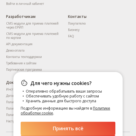
Войти в личный кабинет
Разработчикам
Контакты
CMS модули для приема платежей
Покупателю
через ЕРИП
Бизнесу
CMS модули для приема платежей
FAQ
по картам
API документация
Демо-оплата
Контакты техподдержки
Требования к сайтам
Партнерская программа
Документы
Для чего нужны cookies?
Инструкция для пользователей
Оперативно обрабатывать ваши запросы
Договоры
Обеспечивать удобную работу с сайтом
Хранить данные для быстрого доступа
Политика приватности
Подробную информацию вы найдете в
Политике
Политика обработки cookie
обработки cookie
.
Политика приватности сервиса KYC
Настройка файлов cookie
Принять всё