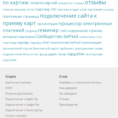
отзывы
по картам;
оплата картой
оплата по ссылке
партнер
отчет
отмена платежа
ПВТ
платежи в один клик
платежная ссылка
подключение сайта к
платежная страница
приему карт
процессор электронных
презентация
семинар
платежей
содержание страниц
рефанд
СМИ
Сообщество bePaid
интернет-магазина
статистика
счет
тарифы
технологии bePaid
токенизация
торговца
тарифы ЕРИП
трехзначный код на банковской карте
турбизнес
упрощенная схема
чарджбэк
экспортная
подключения
Фотоотчет
фрод-эдвайс
Халва
торговля
Услуги
О нас
Карточные платежи
Эквайеры и платежные системы
ЕРИП
Нам доверяют
Решения для бизнеса
Нас выбирают
Подключение к Apple Pay
Отзывы
Подключение к Google Pay
Преимущества
Подключение к Samsung Pay
Оплата частями