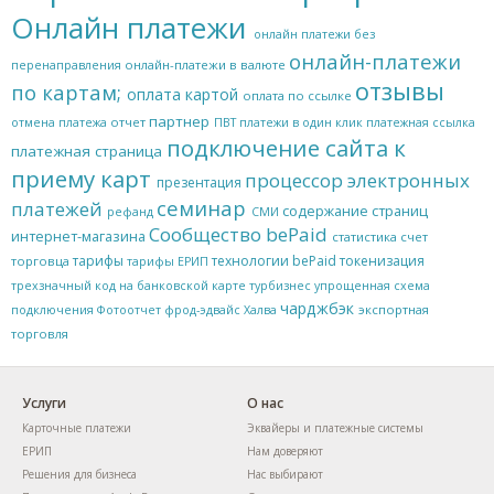
Онлайн платежи
онлайн платежи без
онлайн-платежи
онлайн-платежи в валюте
перенаправления
отзывы
по картам;
оплата картой
оплата по ссылке
партнер
отчет
отмена платежа
ПВТ
платежи в один клик
платежная ссылка
подключение сайта к
платежная страница
приему карт
процессор электронных
презентация
семинар
платежей
содержание страниц
рефанд
СМИ
Сообщество bePaid
интернет-магазина
статистика
счет
тарифы
технологии bePaid
токенизация
торговца
тарифы ЕРИП
трехзначный код на банковской карте
турбизнес
упрощенная схема
чарджбэк
экспортная
подключения
Фотоотчет
фрод-эдвайс
Халва
торговля
Услуги
О нас
Карточные платежи
Эквайеры и платежные системы
ЕРИП
Нам доверяют
Решения для бизнеса
Нас выбирают