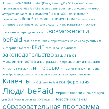
IT-компании
QR-код
iFrame
pci dss
Samsung Pay
SDK для мобильного
приложения
Yandex Pay
Yclients
автоматически повторяющиеся платежи
банк-эквайер
банк-эмитент
авторизация карточных платежей
борьба с мошенничеством
бухгалтерская
безопасность
витрина интернет-
отчетность
валютные платежи
виджет оплаты
возможности
магазина
возврат денег на карту
bePaid
главная страница интернет-магазина
демо
документы для
ЕРИП
экспортной торговли
задачи банка-эквайера
законодательство
защита от
мошенничества
интеграции
интеграция
интеграции с CRM
интервью
интернет-магазина
интернет-магазин
интернет-
эквайринг
как открыть интернет-магазин
информация о товаре
Клиенты
конференция
Клуб Друзей bePaid
Люди bePaid
мировые новости
мнение
Модули
Новости компании
для CMS
Модули оплат для CMS
налоги
образовательная программа