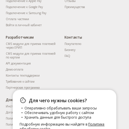
Подключение к Apple Pay
Отзывы
Подключение к Google Pay
Преимущества
Подключение к Samsung Pay
Оплата частями
Войти в личный кабинет
Разработчикам
Контакты
CMS модули для приема платежей
Покупателю
через ЕРИП
Бизнесу
CMS модули для приема платежей
FAQ
по картам
API документация
Демо-оплата
Контакты техподдержки
Требования к сайтам
Партнерская программа
Для чего нужны cookies?
Документы
Инструкция для пользователей
Оперативно обрабатывать ваши запросы
Обеспечивать удобную работу с сайтом
Договоры
Хранить данные для быстрого доступа
Политика приватности
Подробную информацию вы найдете в
Политике
Политика обработки cookie
обработки cookie
.