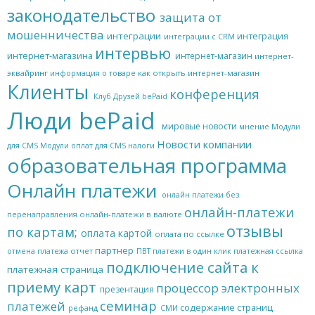
законодательство
защита от
мошенничества
интеграции
интеграция
интеграции с CRM
интервью
интернет-магазина
интернет-магазин
интернет-
эквайринг
как открыть интернет-магазин
информация о товаре
Клиенты
конференция
Клуб Друзей bePaid
Люди bePaid
мировые новости
мнение
Модули
Новости компании
для CMS
Модули оплат для CMS
налоги
образовательная программа
Онлайн платежи
онлайн платежи без
онлайн-платежи
онлайн-платежи в валюте
перенаправления
отзывы
по картам;
оплата картой
оплата по ссылке
партнер
отчет
отмена платежа
ПВТ
платежи в один клик
платежная ссылка
подключение сайта к
платежная страница
приему карт
процессор электронных
презентация
семинар
платежей
содержание страниц
рефанд
СМИ