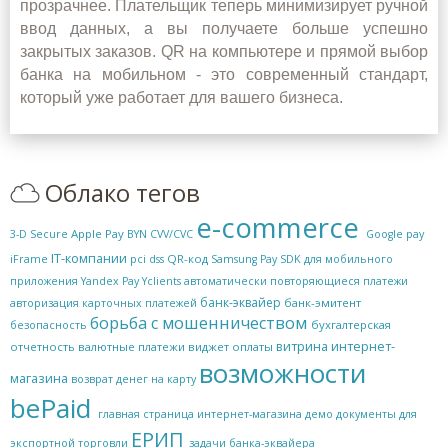
прозрачнее. Плательщик теперь минимизирует ручной
ввод данных, а вы получаете больше успешно
закрытых заказов. QR на
компьютере
и прямой выбор
банка на мобильном
-
это современный стандарт,
который уже работает для вашего бизнеса.
Облако тегов
e-commerce
Apple Pay
3-D Secure
BYN
CVV/CVC
Google pay
IT-компании
QR-код
iFrame
pci dss
Samsung Pay
SDK для мобильного
приложения
Yandex Pay
Yclients
автоматически повторяющиеся платежи
банк-эквайер
банк-эмитент
авторизация карточных платежей
борьба с мошенничеством
бухгалтерская
безопасность
витрина интернет-
отчетность
валютные платежи
виджет оплаты
возможности
магазина
возврат денег на карту
bePaid
главная страница интернет-магазина
демо
документы для
ЕРИП
экспортной торговли
задачи банка-эквайера