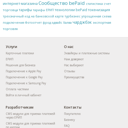
Сообщество bePaid
интернет-магазина
статистика
счет
тарифы
технологии bePaid
токенизация
торговца
тарифы ЕРИП
трехзначный код на банковской карте
турбизнес
упрощенная схема
чарджбэк
экспортная
подключения
Фотоотчет
фрод-эдвайс
Халва
торговля
Услуги
О нас
Карточные платежи
Эквайеры и платежные системы
ЕРИП
Нам доверяют
Решения для бизнеса
Нас выбирают
Подключение к Apple Pay
Отзывы
Подключение к Google Pay
Преимущества
Подключение к Samsung Pay
Оплата частями
Войти в личный кабинет
Разработчикам
Контакты
CMS модули для приема платежей
Покупателю
через ЕРИП
Бизнесу
CMS модули для приема платежей
FAQ
по картам