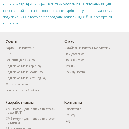
тарифы
технологии bePaid
токенизация
торговца
тарифы ЕРИП
трехзначный код на банковской карте
турбизнес
упрощенная схема
чарджбэк
экспортная
подключения
Фотоотчет
фрод-эдвайс
Халва
торговля
Услуги
О нас
Карточные платежи
Эквайеры и платежные системы
ЕРИП
Нам доверяют
Решения для бизнеса
Нас выбирают
Подключение к Apple Pay
Отзывы
Подключение к Google Pay
Преимущества
Подключение к Samsung Pay
Оплата частями
Войти в личный кабинет
Разработчикам
Контакты
CMS модули для приема платежей
Покупателю
через ЕРИП
Бизнесу
CMS модули для приема платежей
FAQ
по картам
API документация