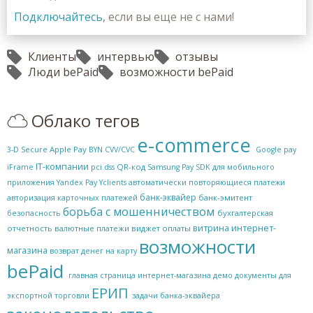
Подключайтесь
, если вы еще не с нами!
Клиенты
интервью
отзывы
Люди bePaid
возможности bePaid
Облако тегов
e-commerce
Apple Pay
3-D Secure
BYN
CVV/CVC
Google pay
IT-компании
QR-код
iFrame
pci dss
Samsung Pay
SDK для мобильного
приложения
Yandex Pay
Yclients
автоматически повторяющиеся платежи
банк-эквайер
банк-эмитент
авторизация карточных платежей
борьба с мошенничеством
бухгалтерская
безопасность
витрина интернет-
отчетность
валютные платежи
виджет оплаты
возможности
магазина
возврат денег на карту
bePaid
главная страница интернет-магазина
демо
документы для
ЕРИП
экспортной торговли
задачи банка-эквайера