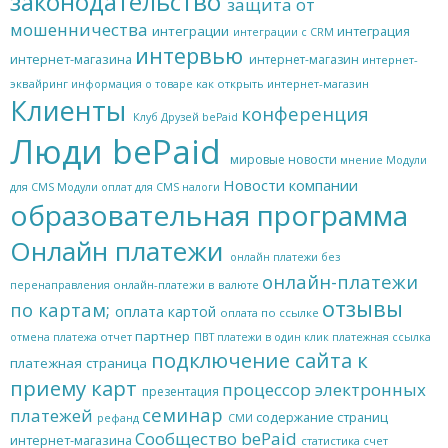
законодательство
защита от
мошенничества
интеграции
интеграция
интеграции с CRM
интервью
интернет-магазина
интернет-магазин
интернет-
эквайринг
как открыть интернет-магазин
информация о товаре
Клиенты
конференция
Клуб Друзей bePaid
Люди bePaid
мировые новости
мнение
Модули
Новости компании
для CMS
Модули оплат для CMS
налоги
образовательная программа
Онлайн платежи
онлайн платежи без
онлайн-платежи
онлайн-платежи в валюте
перенаправления
отзывы
по картам;
оплата картой
оплата по ссылке
партнер
отчет
отмена платежа
ПВТ
платежи в один клик
платежная ссылка
подключение сайта к
платежная страница
приему карт
процессор электронных
презентация
семинар
платежей
содержание страниц
рефанд
СМИ
Сообщество bePaid
интернет-магазина
статистика
счет