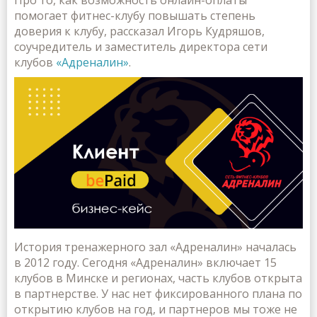
Про то, как возможность онлайн-оплаты
помогает фитнес-клубу повышать степень
доверия к клубу, рассказал Игорь Кудряшов,
соучредитель и заместитель директора сети
клубов
«Адреналин»
.
История тренажерного зал «Адреналин» началась
в 2012 году. Сегодня «Адреналин» включает 15
клубов в Минске и регионах, часть клубов открыта
в партнерстве. У нас нет фиксированного плана по
открытию клубов на год, и партнеров мы тоже не