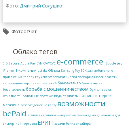
Фото:
Дмитрий Солушко
Фотоотчет
Облако тегов
e-commerce
Apple Pay
3-D Secure
BYN
CVV/CVC
Google pay
IT-компании
QR-код
iFrame
pci dss
Samsung Pay
SDK для мобильного
приложения
Yandex Pay
Yclients
автоматически повторяющиеся платежи
банк-эквайер
банк-эмитент
авторизация карточных платежей
борьба с мошенничеством
бухгалтерская
безопасность
витрина интернет-
отчетность
валютные платежи
виджет оплаты
возможности
магазина
возврат денег на карту
bePaid
главная страница интернет-магазина
демо
документы для
ЕРИП
экспортной торговли
задачи банка-эквайера