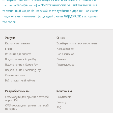
тарифы
технологии bePaid
токенизация
торговца
тарифы ЕРИП
трехзначный код на банковской карте
турбизнес
упрощенная схема
чарджбэк
экспортная
подключения
Фотоотчет
фрод-эдвайс
Халва
торговля
Услуги
О нас
Карточные платежи
Эквайеры и платежные системы
ЕРИП
Нам доверяют
Решения для бизнеса
Нас выбирают
Подключение к Apple Pay
Отзывы
Подключение к Google Pay
Преимущества
Подключение к Samsung Pay
Оплата частями
Войти в личный кабинет
Разработчикам
Контакты
CMS модули для приема платежей
Покупателю
через ЕРИП
Бизнесу
CMS модули для приема платежей
FAQ
по картам