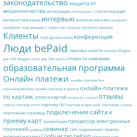
законодательство
защита от
мошенничества
интеграции
интеграция
интеграции с CRM
интервью
интернет-магазина
интернет-магазин
интернет-
эквайринг
как открыть интернет-магазин
информация о товаре
Клиенты
конференция
Клуб Друзей bePaid
Люди bePaid
мировые новости
мнение
Модули
Новости компании
для CMS
Модули оплат для CMS
налоги
образовательная программа
Онлайн платежи
онлайн платежи без
онлайн-платежи
онлайн-платежи в валюте
перенаправления
отзывы
по картам;
оплата картой
оплата по ссылке
партнер
отчет
отмена платежа
ПВТ
платежи в один клик
платежная ссылка
подключение сайта к
платежная страница
приему карт
процессор электронных
презентация
семинар
платежей
содержание страниц
рефанд
СМИ
Сообщество bePaid
интернет-магазина
статистика
счет